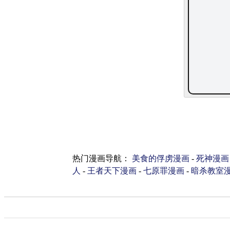
热门漫画导航：
美食的俘虏漫画
-
死神漫画
人
-
王者天下漫画
-
七原罪漫画
-
暗杀教室