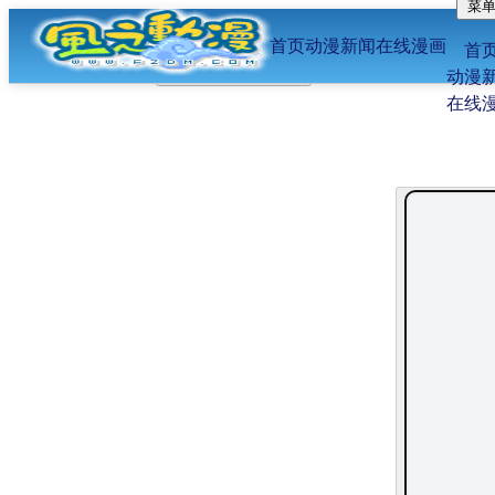
菜
位置：
FFF风之动漫首页
-
在线漫画
-
-杀戮
首页
动漫新闻
在线漫画
首
杀戮箴言003卷讨论区
动漫
在线