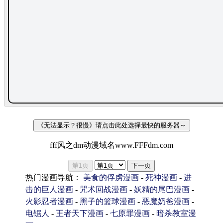
《无法显示？很慢》请点击此处选择最快的服务器～
fff风之dm动漫域名www.FFFdm.com
第1页
下一页
热门漫画导航：
美食的俘虏漫画
-
死神漫画
-
进
击的巨人漫画
-
咒术回战漫画
-
妖精的尾巴漫画
-
火影忍者漫画
-
黑子的篮球漫画
-
恶魔奶爸漫画
-
电锯人
-
王者天下漫画
-
七原罪漫画
-
暗杀教室漫