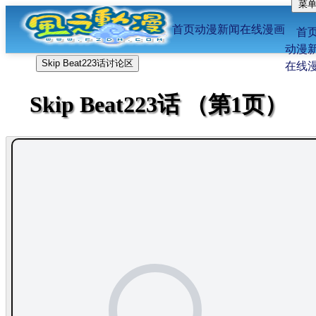
菜
位置：
FFF风之动漫首页
-
在线漫画
-
-Skip
首页
动漫新闻
在线漫画
Beat223话
首
动漫
Skip Beat223话讨论区
在线
Skip Beat223话 （第1页）