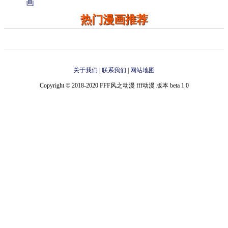
画
热门漫画推荐
关于我们
|
联系我们
|
网站地图
Copyright © 2018-2020 FFF风之动漫 fff动漫 版本 beta 1.0