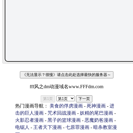
《无法显示？很慢》请点击此处选择最快的服务器～
fff风之dm动漫域名www.FFFdm.com
第1页
下一页
热门漫画导航：
美食的俘虏漫画
-
死神漫画
-
进
击的巨人漫画
-
咒术回战漫画
-
妖精的尾巴漫画
-
火影忍者漫画
-
黑子的篮球漫画
-
恶魔奶爸漫画
-
电锯人
-
王者天下漫画
-
七原罪漫画
-
暗杀教室漫