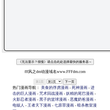
《无法显示？很慢》请点击此处选择最快的服务器～
fff风之dm动漫域名www.FFFdm.com
第1页
下一页
热门漫画导航：
美食的俘虏漫画
-
死神漫画
-
进
击的巨人漫画
-
咒术回战漫画
-
妖精的尾巴漫画
-
火影忍者漫画
-
黑子的篮球漫画
-
恶魔奶爸漫画
-
电锯人
-
王者天下漫画
-
七原罪漫画
-
暗杀教室漫