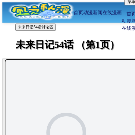
菜
位置：
FFF风之动漫首页
-
在线漫画
-
-未来日记
首页
动漫新闻
在线漫画
54话
首
动漫
未来日记54话讨论区
在线
未来日记54话 （第1页）