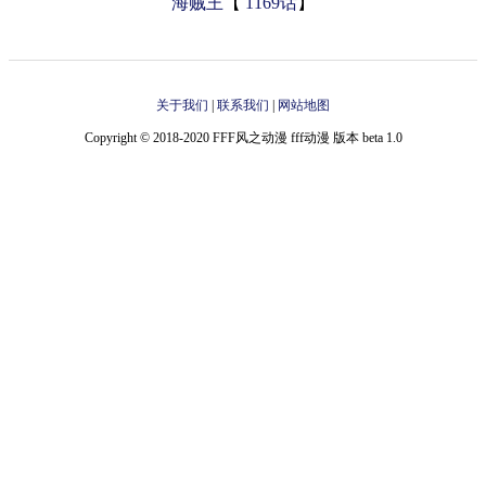
海贼王
【
1169话
】
关于我们
|
联系我们
|
网站地图
Copyright © 2018-2020 FFF风之动漫 fff动漫 版本 beta 1.0