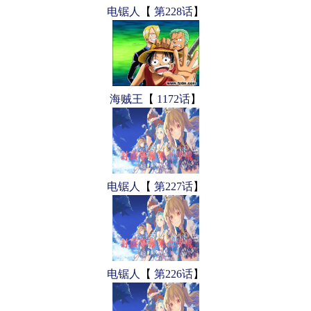
电锯人
【
第228话
】
海贼王
【
1172话
】
电锯人
【
第227话
】
电锯人
【
第226话
】