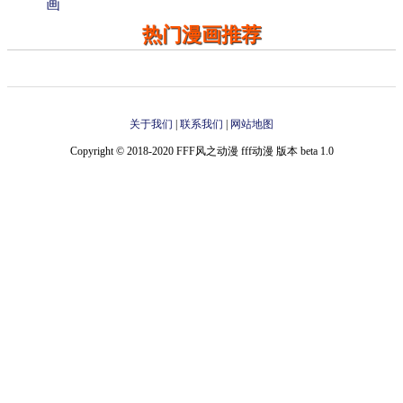
画
热门漫画推荐
关于我们
|
联系我们
|
网站地图
Copyright © 2018-2020 FFF风之动漫 fff动漫 版本 beta 1.0