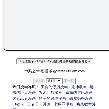
《无法显示？很慢》请点击此处选择最快的服务器～
fff风之dm动漫域名www.FFFdm.com
第1页
下一页
热门漫画导航：
美食的俘虏漫画
-
死神漫画
-
进
击的巨人漫画
-
咒术回战漫画
-
妖精的尾巴漫画
-
火影忍者漫画
-
黑子的篮球漫画
-
恶魔奶爸漫画
-
电锯人
-
王者天下漫画
-
七原罪漫画
-
暗杀教室漫