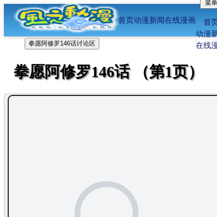
菜
位置：
FFF风之动漫首页
-
在线漫画
-
-拳愿阿修
首页
动漫新闻
在线漫画
罗146话
首
动漫
拳愿阿修罗146话讨论区
在线
拳愿阿修罗146话 （第1页）